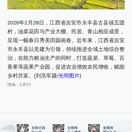
2026年2月28日，江西省吉安市永丰县古县镇五团
2
村，油菜花田与产业大棚、民居、青山相应成景，
村
呈现一幅春日秀美田园画卷。近年来，江西省吉安
呈
市永丰县以党建为引领，持续推进全域土地综合整
[责
治，在助力粮油生产的同时，打造蔬菜、草莓、百
香果等蔬果产业园，促进农业增效农民增收，赋能
乡村共富。(刘浩军摄/
光明图片
)
[责编：王原宁]