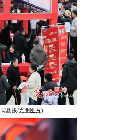
闫鑫摄/
光明图片
)