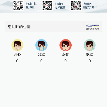
您此时的心情
开心
难过
点赞
飘过
0
0
0
0