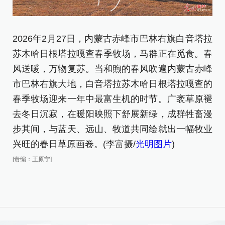
2026年2月27日，内蒙古赤峰市巴林右旗白音塔拉
2
苏木哈日根塔拉嘎查春季牧场，马群正在觅食。春
拉
风送暖，万物复苏。当和煦的春风吹遍内蒙古赤峰
片
)
市巴林右旗大地，白音塔拉苏木哈日根塔拉嘎查的
[责
春季牧场迎来一年中最富生机的时节。广袤草原褪
去冬日沉寂，在暖阳映照下舒展新绿，成群牲畜漫
步其间，与蓝天、远山、牧道共同绘就出一幅牧业
兴旺的春日草原画卷。(李富摄/
光明图片
)
[责编：王原宁]