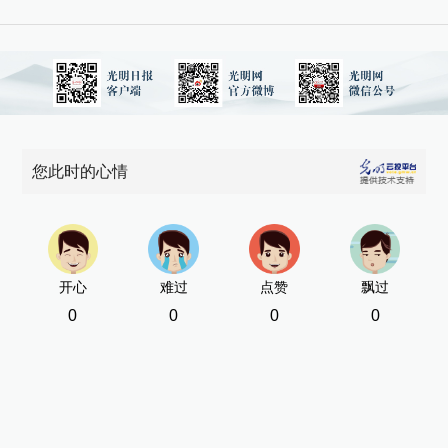
您此时的心情
开心
难过
点赞
飘过
0
0
0
0