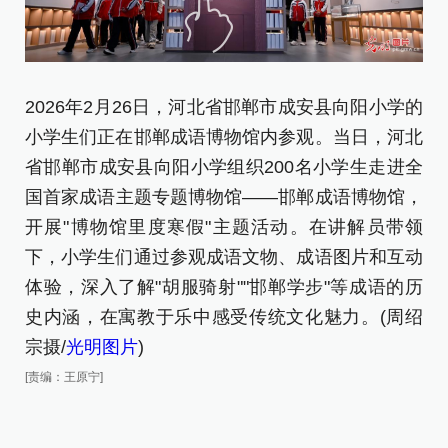
2026年2月26日，河北省邯郸市成安县向阳小学的
2
小学生们正在邯郸成语博物馆内参观。当日，河北
小
省邯郸市成安县向阳小学组织200名小学生走进全
光
国首家成语主题专题博物馆——邯郸成语博物馆，
[责
开展"博物馆里度寒假"主题活动。在讲解员带领
下，小学生们通过参观成语文物、成语图片和互动
体验，深入了解"胡服骑射""邯郸学步"等成语的历
史内涵，在寓教于乐中感受传统文化魅力。(周绍
宗摄/
光明图片
)
[责编：王原宁]