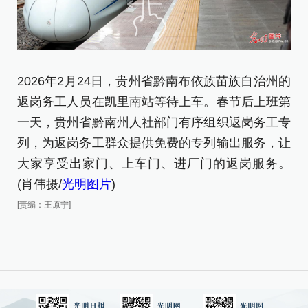
2026年2月24日，贵州省黔南布依族苗族自治州的
2
返岗务工人员在凯里南站等待上车。春节后上班第
返
一天，贵州省黔南州人社部门有序组织返岗务工专
图
列，为返岗务工群众提供免费的专列输出服务，让
[责
大家享受出家门、上车门、进厂门的返岗服务。
(肖伟摄/
光明图片
)
[责编：王原宁]