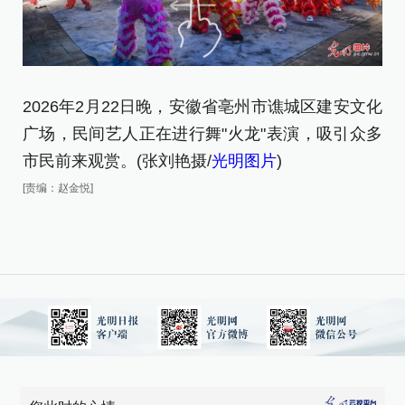
2026年2月22日晚，安徽省亳州市谯城区建安文化
2
广场，民间艺人正在进行舞"火龙"表演，吸引众多
广
市民前来观赏。(张刘艳摄/
光明图片
)
市
[责编：赵金悦]
[责