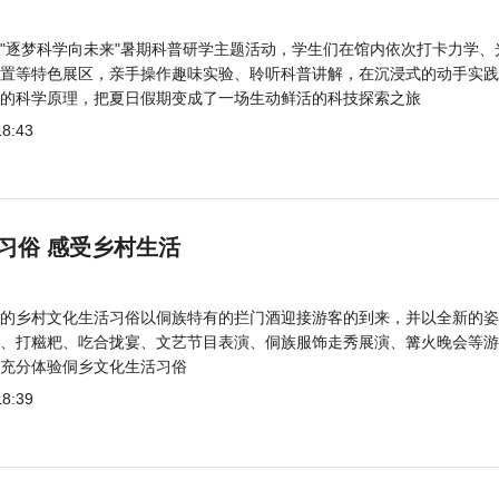
"逐梦科学向未来"暑期科普研学主题活动，学生们在馆内依次打卡力学、
置等特色展区，亲手操作趣味实验、聆听科普讲解，在沉浸式的动手实践
的科学原理，把夏日假期变成了一场生动鲜活的科技探索之旅
18:43
习俗 感受乡村生活
的乡村文化生活习俗以侗族特有的拦门酒迎接游客的到来，并以全新的姿
、打糍粑、吃合拢宴、文艺节目表演、侗族服饰走秀展演、篝火晚会等游
充分体验侗乡文化生活习俗
18:39