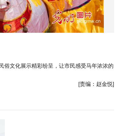
统民俗文化展示精彩纷呈，让市民感受马年浓浓的
2026
[责编：赵金悦]