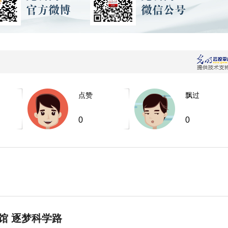
点赞
飘过
0
0
馆 逐梦科学路