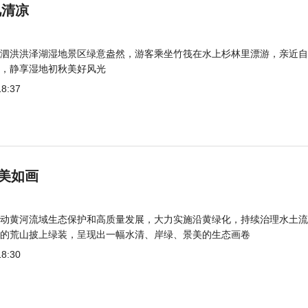
觅清凉
泗洪洪泽湖湿地景区绿意盎然，游客乘坐竹筏在水上杉林里漂游，亲近自
，静享湿地初秋美好风光
18:37
美如画
动黄河流域生态保护和高质量发展，大力实施沿黄绿化，持续治理水土流
的荒山披上绿装，呈现出一幅水清、岸绿、景美的生态画卷
18:30