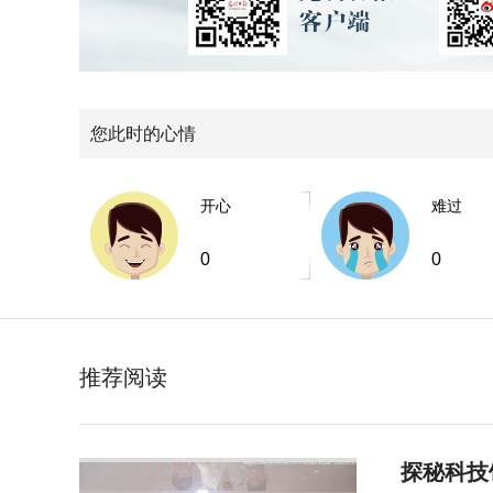
您此时的心情
开心
难过
0
0
推荐阅读
探秘科技