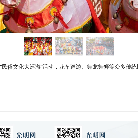
行"民俗文化大巡游"活动，花车巡游、舞龙舞狮等众多传