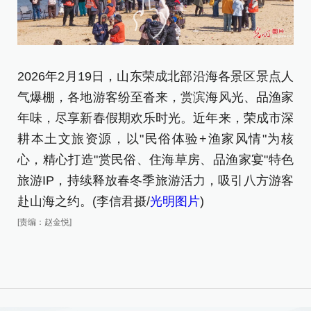
2
沉
2026年2月19日，山东荣成北部沿海各景区景点人
君
气爆棚，各地游客纷至沓来，赏滨海风光、品渔家
[责
年味，尽享新春假期欢乐时光。近年来，荣成市深
耕本土文旅资源，以"民俗体验+渔家风情"为核
心，精心打造"赏民俗、住海草房、品渔家宴"特色
旅游IP，持续释放春冬季旅游活力，吸引八方游客
赴山海之约。(李信君摄/
光明图片
)
[责编：赵金悦]