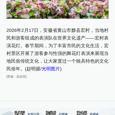
2026年2月17日，安徽省黄山市黟县宏村，当地村
2
民和游客组成的表演队在世界文化遗产——宏村表
村
演花灯。春节期间，为了丰富市民的文化生活，宏
表
村景区开展了游客参与性强的舞花灯表演来展现当
[责
地民俗传统文化，让大家度过一个独具特色的文化
民俗年。(赵明摄/
光明图片
)
[责编：赵金悦]