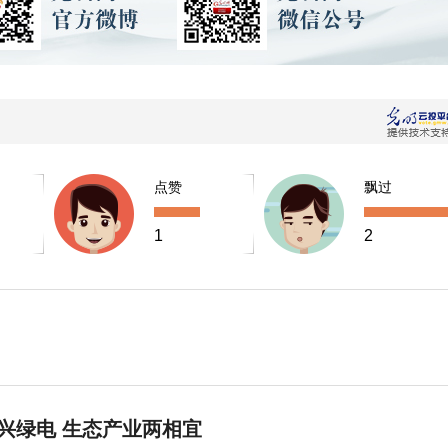
点赞
飘过
1
2
兴绿电 生态产业两相宜