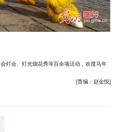
庙会灯会、灯光烟花秀等百余项活动，欢度马年
2026
[责编：赵金悦]