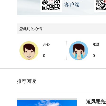
您此时的心情
开心
难过
0
0
推荐阅读
追风逐光