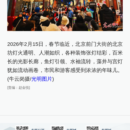
2
通
2026年2月15日，春节临近，北京前门大街的北京
[责
坊灯火通明、人潮如织，各种装饰张灯结彩，百米
长的光影长廊，鱼灯引领、水袖流转，藻井与宫灯
犹如流动画卷，市民和游客感受到浓浓的年味儿。
(牛云岗摄/
光明图片
)
[责编：赵金悦]