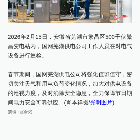
2026年2月15日，安徽省芜湖市繁昌区500千伏繁
2
昌变电站内，国网芜湖供电公司工作人员在对电气
昌
设备进行巡检。
设
[责
春节期间，国网芜湖供电公司将强化值班值守，密
切关注天气和用电负荷变化情况，加大对供电设备
的巡视力度，及时消除安全隐患，全力保障节日期
间电力安全可靠供应。(肖本祥摄/
光明图片
)
[责编：赵金悦]