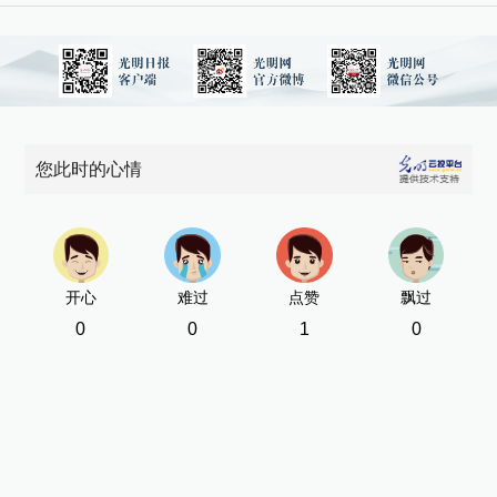
您此时的心情
开心
难过
点赞
飘过
0
0
1
0