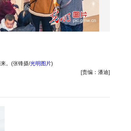
。(张锋摄/
光明图片
)
2026
[责编：潘迪]