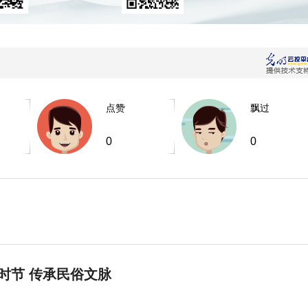
点赞
飘过
0
0
时节 传承民俗文脉