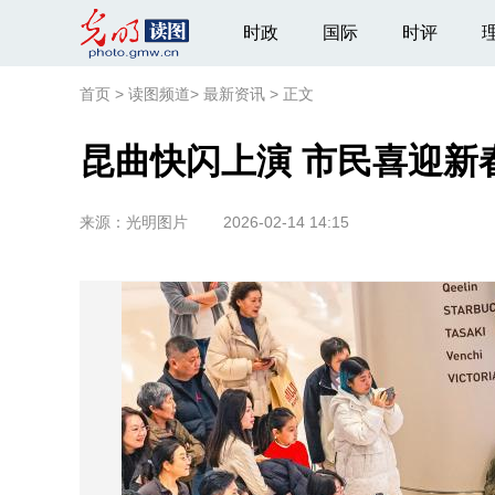
时政
国际
时评
首页
>
读图频道
>
最新资讯
>
正文
昆曲快闪上演 市民喜迎新
来源：
光明图片
2026-02-14 14:15