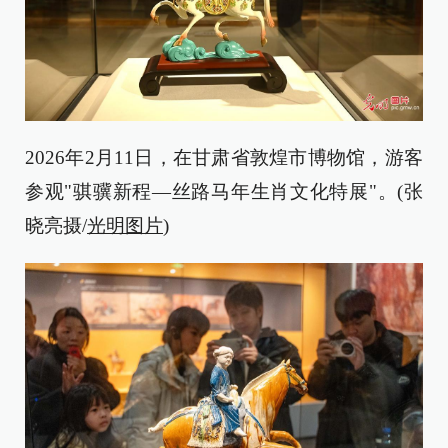
2026年2月11日，在甘肃省敦煌市博物馆，游客
参观"骐骥新程—丝路马年生肖文化特展"。(张
晓亮摄/
光明图片
)