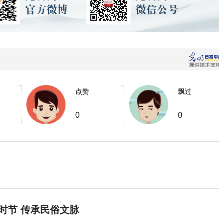
点赞
飘过
0
0
时节 传承民俗文脉