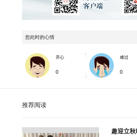
您此时的心情
开心
难过
0
0
推荐阅读
趣迎立秋