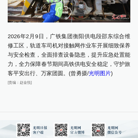
2026年2月9日，广铁集团衡阳供电段邵东综合维
2
修工区，轨道车司机对接触网作业车开展细致保养
综
与安全检查，全面排查设备隐患，提升应急处置能
致
力，全力保障春节期间高铁供电安全稳定，守护旅
[责
客平安出行、万家团圆。(曾勇摄/
光明图片
)
[责编：赵金悦]