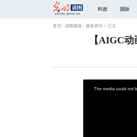
时政
国际
首页
>
读图频道
>
最新资讯
>
正文
【AIGC
This
is
a
The media could not be
modal
window.