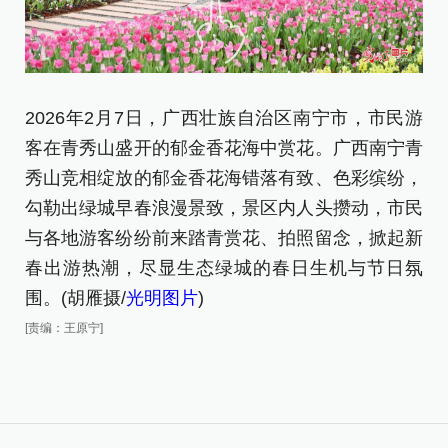
2
2026年2月7日，广西壮族自治区南宁市，市民游
客
客在青秀山盛开的郁金香花海中赏花。广西南宁青
明
秀山竞相绽放的郁金香花海错落有致、色彩缤纷，
[责
勾勒出绿城早春浪漫景致，景区内人头攒动，市民
与各地游客纷纷前来踏青赏花、拍照留念，掀起新
春出游热潮，尽显生态绿城的春日生机与节日氛
围。(胡雁摄/
光明图片
)
[责编：王原宁]