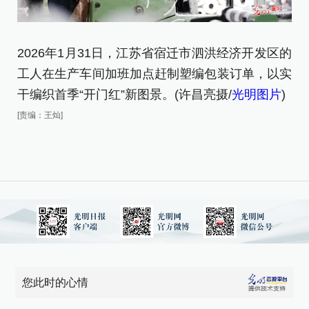
2
2026年1月31日，江苏省宿迁市泗洪经济开发区的
工
工人在生产车间加班加点赶制塑编包装订单，以实
昌
干编织首季“开门红”新图景。(许昌亮摄/
光明图片
)
[责
[责编：王灿]
您此时的心情