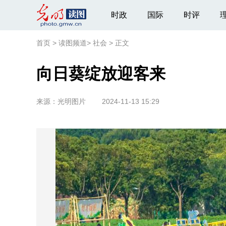
时政
国际
时评
首页
>
读图频道
>
社会
>
正文
向日葵绽放迎客来
来源：
光明图片
2024-11-13 15:29