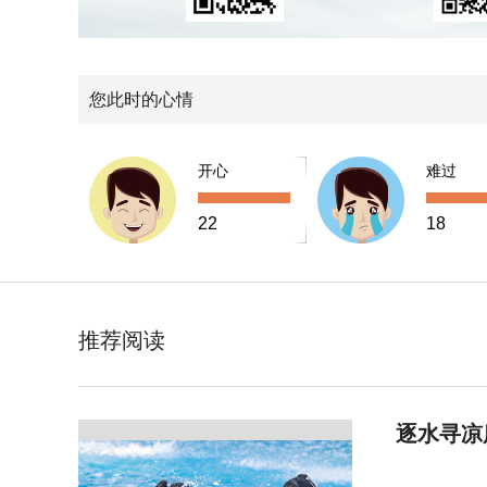
您此时的心情
开心
难过
22
18
推荐阅读
逐水寻凉