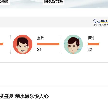
点赞
飘过
24
12
度盛夏 亲水游乐悦人心