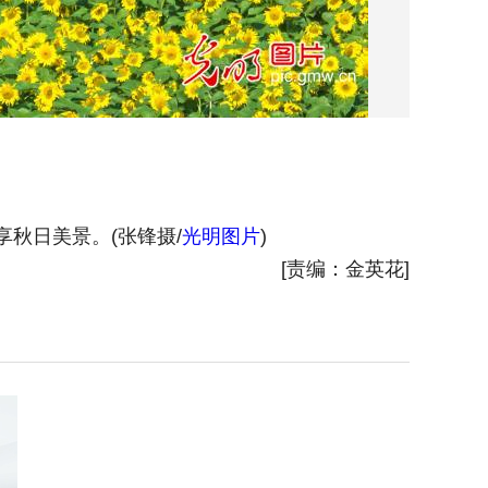
秋日美景。(张锋摄/
光明图片
)
2024
[责编：金英花]