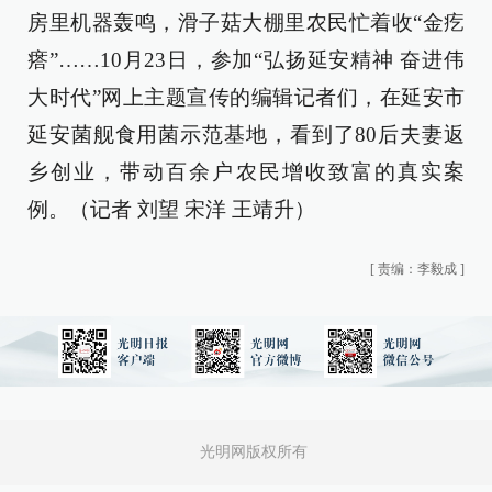
房里机器轰鸣，滑子菇大棚里农民忙着收“金疙
瘩”……10月23日，参加“弘扬延安精神 奋进伟
大时代”网上主题宣传的编辑记者们，在延安市
延安菌舰食用菌示范基地，看到了80后夫妻返
乡创业，带动百余户农民增收致富的真实案
例。（记者 刘望 宋洋 王靖升）
[
责编：李毅成
]
光明网版权所有