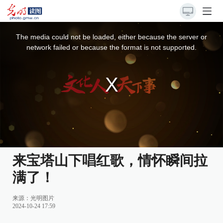
This
is
a
The media could not be loaded, either because the server or
modal
window.
network failed or because the format is not supported.
来宝塔山下唱红歌，情怀瞬间拉
满了！
来源：
光明图片
2024-10-24 17:59