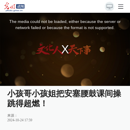
This
is
a
The media could not be loaded, either because the server or
modal
window.
network failed or because the format is not supported.
小孩哥小孩姐把安塞腰鼓课间操
跳得超燃！
来源：
2024-10-24 17:59