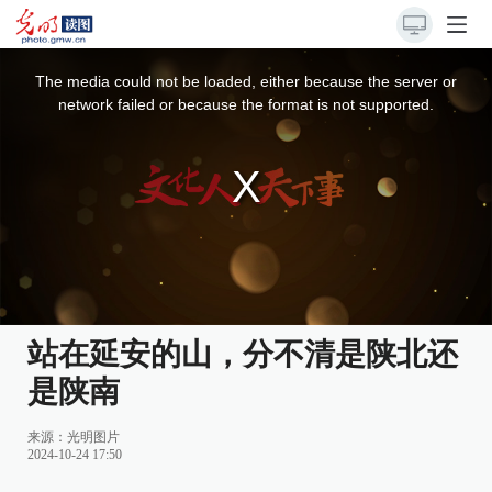
This
is
a
The media could not be loaded, either because the server or
modal
window.
network failed or because the format is not supported.
站在延安的山，分不清是陕北还
是陕南
来源：
光明图片
2024-10-24 17:50