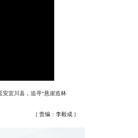
延安宜川县，追寻“悬崖造林
[
责编：李毅成
]