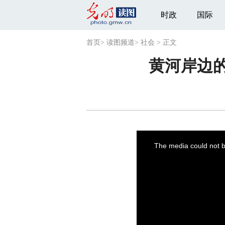
时政
国际
首页
>
读图频道
>
社会
>
正文
黄河岸边的
This
is
a
The media could not be
modal
window.