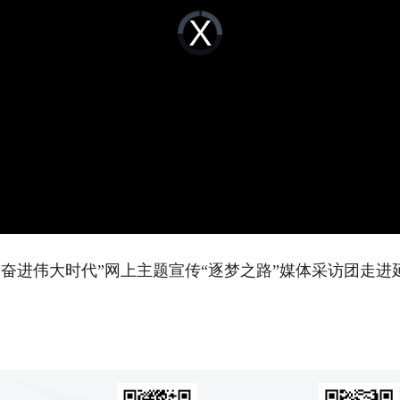
Video
Player
is
loading.
 奋进伟大时代”网上主题宣传“逐梦之路”媒体采访团走进