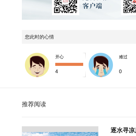
您此时的心情
开心
难过
4
0
推荐阅读
逐水寻凉