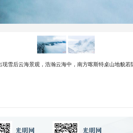
出现雪后云海景观，浩瀚云海中，南方喀斯特桌山地貌若