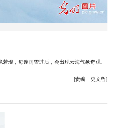
隐若现，每逢雨雪过后，会出现云海气象奇观。
2023
(胡波摄/
[责编：史文哲]