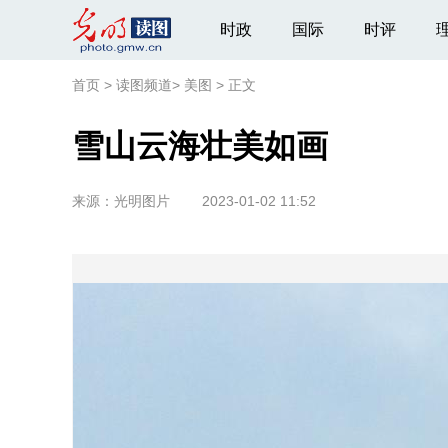
时政
国际
时评
首页
>
读图频道
>
美图
>
正文
雪山云海壮美如画
来源：
光明图片
2023-01-02 11:52