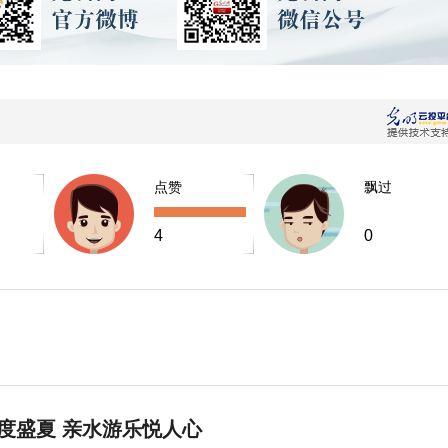
点赞
飘过
4
0
度盛夏 亲水游乐悦人心