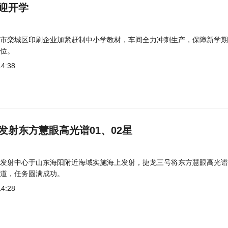
迎开学
市栾城区印刷企业加紧赶制中小学教材，车间全力冲刺生产，保障新学期
位。
14:38
发射东方慧眼高光谱01、02星
发射中心于山东海阳附近海域实施海上发射，捷龙三号将东方慧眼高光谱
道，任务圆满成功。
14:28