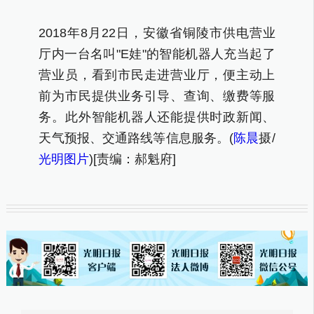
201
2018年8月22日，安徽省铜陵市供电营业
厅内一
厅内一台名叫"E娃"的智能机器人充当起了
营业
营业员，看到市民走进营业厅，便主动上
前为
前为市民提供业务引导、查询、缴费等服
务。
务。此外智能机器人还能提供时政新闻、
天气预
天气预报、交通路线等信息服务
。(
陈晨
摄/
光明图
光明图片
)[责编：郝魁府]